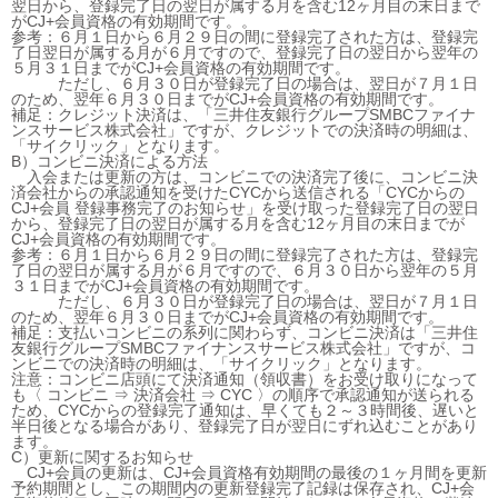
翌日から、登録完了日の翌日が属する月を含む12ヶ月目の末日まで
がCJ+会員資格の有効期間です。。
参考：６月１日から６月２９日の間に登録完了された方は、登録完
了日翌日が属する月が６月ですので、登録完了日の翌日から翌年の
５月３１日までがCJ+会員資格の有効期間です。
ただし、６月３０日が登録完了日の場合は、翌日が７月１日
のため、翌年６月３０日までがCJ+会員資格の有効期間です。
補足：クレジット決済は、「三井住友銀行グループSMBCファイナ
ンスサービス株式会社」ですが、クレジットでの決済時の明細は、
「サイクリック」となります。
B）コンビニ決済による方法
入会または更新の方は、コンビニでの決済完了後に、コンビニ決
済会社からの承認通知を受けたCYCから送信される「CYCからの
CJ+会員 登録事務完了のお知らせ」を受け取った登録完了日の翌日
から、登録完了日の翌日が属する月を含む12ヶ月目の末日までが
CJ+会員資格の有効期間です。
参考：６月１日から６月２９日の間に登録完了された方は、登録完
了日の翌日が属する月が６月ですので、６月３０日から翌年の５月
３１日までがCJ+会員資格の有効期間です。
ただし、６月３０日が登録完了日の場合は、翌日が７月１日
のため、翌年６月３０日までがCJ+会員資格の有効期間です。
補足：支払いコンビニの系列に関わらず、コンビニ決済は「三井住
友銀行グループSMBCファイナンスサービス株式会社」ですが、コ
ンビニでの決済時の明細は、「サイクリック」となります。
注意：コンビニ店頭にて決済通知（領収書）をお受け取りになって
も〈 コンビニ ⇒ 決済会社 ⇒ CYC 〉の順序で承認通知が送られる
ため、CYCからの登録完了通知は、早くても２～３時間後、遅いと
半日後となる場合があり、登録完了日が翌日にずれ込むことがあり
ます。
C）更新に関するお知らせ
CJ+会員の更新は、CJ+会員資格有効期間の最後の１ヶ月間を更新
予約期間とし、この期間内の更新登録完了記録は保存され、CJ+会