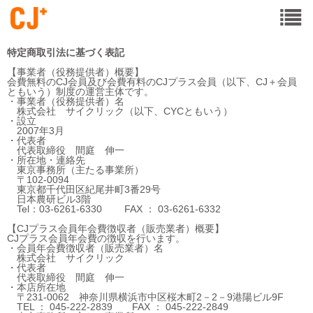
特定商取引法に基づく表記
【事業者（役務提供者）概要】
会費無料のCJ会員及び会費有料のCJプラス会員（以下、CJ＋会員
ともいう）制度の運営主体です。
・事業者（役務提供者）名
株式会社 サイクリック（以下、CYCともいう）
・設立
2007年3月
・代表者
代表取締役 間庭 伸一
・所在地・連絡先
東京事務所（主たる事業所）
〒102-0094
東京都千代田区紀尾井町3番29号
日本農研ビル3階
Tel：03-6261-6330 FAX ： 03-6261-6332
【CJプラス会員年会費徴収者（販売業者）概要】
CJプラス会員年会費の徴収を行います。
・会員年会費徴収者（販売業者）名
株式会社 サイクリック
・代表者
代表取締役 間庭 伸一
・本店所在地
〒231-0062 神奈川県横浜市中区桜木町2－2－9港陽ビル9F
TEL ： 045-222-2839 FAX ： 045-222-2849