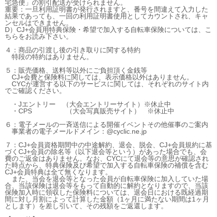
宅急便」の割引配送が受けられません。
重要：一旦利用証明書が発行されますと、番号を間違えて入力した
結果であっても、一回の利用証明書使用としてカウントされ、キャ
ンセルはできません。
D）CJ+会員用特典保険・希望で加入する自転車保険については、
こ
ちらをお読み下さい。
４：商品の引渡し後の引き取りに関する特約
特段の特約はありません。
５：販売価格、送料等以外にご負担頂く金銭等
CJ+会費と保険料に関しては、表示価格以外はありません。
CYCが運営する以下のサービスに関しては、それぞれのサイト内
でご確認ください。
・Jエントリー （大会エントリーサイト）※休止中
・CPS （大会写真販売サイト） ※休止中
６：電子メールの一斉送信による開催イベントその他催事のご案内
事業者の電子メールドメイン：@cyclic.ne.jp
７：CJ+会員資格期間中の中途解約、退会、脱会、CJ+会員規約に基
づくCJ+会員の除名等（以下退会等という）があった場合でも、会
費のご返金はありません。なお、CYCにて退会等の意思が確認され
た時点から、特典保険及び希望で加入する自転車保険の補償を含む
CJ+会員特典は全て無くなります。
また、当会を退会等となった会員が自転車保険に加入していた場
合、当該保険は退会等をもって自動的に解約となりますので、当該
保険加入時に領収した保険料については、退会日における既経過期
間に対し月割によって計算した金額（1ヶ月に満たない期間は1ヶ月
とします）を差し引いて、その残額をご返還します。