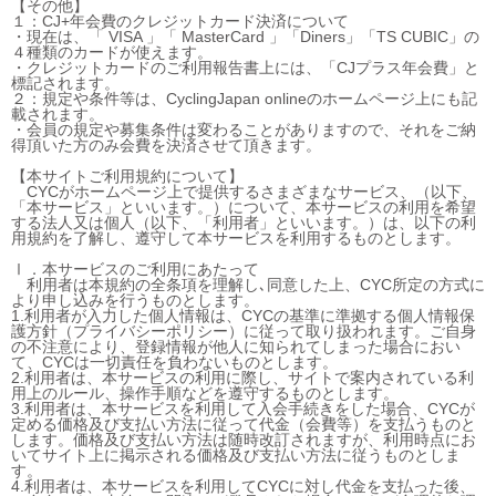
【その他】
１：CJ+年会費のクレジットカード決済について
・現在は、「 VISA 」「 MasterCard 」「Diners」「TS CUBIC」の
４種類のカードが使えます。
・クレジットカードのご利用報告書上には、「CJプラス年会費」と
標記されます。
２：規定や条件等は、CyclingJapan onlineのホームページ上にも記
載されます。
・会員の規定や募集条件は変わることがありますので、それをご納
得頂いた方のみ会費を決済させて頂きます。
【本サイトご利用規約について】
CYCがホームページ上で提供するさまざまなサービス、（以下、
「本サービス」といいます。）について、本サービスの利用を希望
する法人又は個人（以下、「利用者」といいます。）は、以下の利
用規約を了解し、遵守して本サービスを利用するものとします。
Ⅰ．本サービスのご利用にあたって
利用者は本規約の全条項を理解し､同意した上、CYC所定の方式に
より申し込みを行うものとします。
1.利用者が入力した個人情報は、CYCの基準に準拠する個人情報保
護方針（プライバシーポリシー）に従って取り扱われます。ご自身
の不注意により、登録情報が他人に知られてしまった場合におい
て、CYCは一切責任を負わないものとします。
2.利用者は、本サービスの利用に際し、サイトで案内されている利
用上のルール、操作手順などを遵守するものとします。
3.利用者は、本サービスを利用して入会手続きをした場合、CYCが
定める価格及び支払い方法に従って代金（会費等）を支払うものと
します。価格及び支払い方法は随時改訂されますが、利用時点にお
いてサイト上に掲示される価格及び支払い方法に従うものとしま
す。
4.利用者は、本サービスを利用してCYCに対し代金を支払った後、