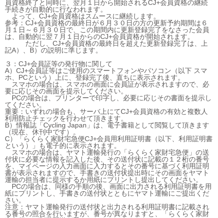
員資格終了と同時に、翌月１日から開始されるCJ+会員資格の継続
手続きが自動的に行なわれます。
よって、CJ+会員資格はスムースに継続します。
参考：CJ+会員資格の最終日が６月３０日の方の更新予約期間は６
月１日～６月３０日で、この期間内に更新登録完了をなさった会員
は、自動的に翌７月１日からのCJ+会員資格が開始されます。
ただし、CJ+会員資格の最終日を超えた更新登録完了は、上
記A）、B）の説明に準じます。
３：CJ+会員証等の発行物に関して
A）CJ+会員証等はご使用のスマートフォンやパソコン（以下 スマ
ホ、PCという）上に、登録完了後、直ちに表示されます。
スマホの場合は、スマホの画面に会員証が表示されますので、必
要に応じその画面を提示してください。
PCの場合は、プリンターで印字し、必要に応じその書面を提示し
てください。
重要：いずれの場合も、サーバ上にてCJ+会員資格の有効と複数人
利用防止チェックを行わせて頂きます。
B）情報誌「Cycling Japan」は、電子書籍として閲覧して頂きます
（現在、休刊中です）。
C）「らくらく家財宅急便CJ+会員用利用証明書（以下、利用証明書
という）」も電子的に表示されます。
スマホの場合は、ヤマト運輸発行の「らくらく家財宅急便」の送
付状に必要な情報を記入した後、その送付状に記載の１２桁の番号
を、マイページの入力画面に入力するとその番号に基づく利用証明
書が表示されますので、手書きの送付状提出時にその画面をヤマト
運輸の担当者に提示するか用紙にプリントし提出してください。
PCの場合は、同様の手順の後、画面に出力される利用証明書を用
紙にプリントし、手書きの送付状とともにヤマト運輸にご提出くだ
さい。
注意：ヤマト運輸発行の送付状と出力される利用証明書に記載され
る番号の照合を行いますが、番号が異なりますと、「らくらく家財