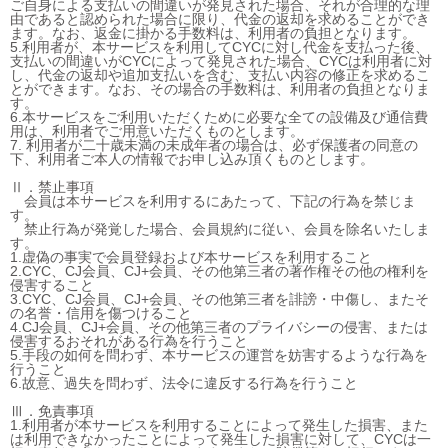
ご自身による支払いの間違いが発見された場合、それが合理的な理
由であると認められた場合に限り、代金の返却を求めることができ
ます。なお、返金に掛かる手数料は、利用者の負担となります。
5.利用者が、本サービスを利用してCYCに対し代金を支払った後、
支払いの間違いがCYCによって発見された場合、CYCは利用者に対
し、代金の返却や追加支払いを含む、支払い内容の修正を求めるこ
とができます。なお、その場合の手数料は、利用者の負担となりま
す。
6.本サービスをご利用いただくために必要な全ての設備及び通信費
用は、利用者でご用意いただくものとします。
7. 利用者が二十歳未満の未成年者の場合は、必ず保護者の同意の
下、利用者ご本人の情報でお申し込み頂くものとします。
Ⅱ．禁止事項
会員は本サービスを利用するにあたって、下記の行為を禁じま
す。
禁止行為が発覚した場合、会員規約に従い、会員を除名いたしま
す。
1.虚偽の事実で会員登録および本サービスを利用すること
2.CYC、CJ会員、CJ+会員、その他第三者の著作権その他の権利を
侵害すること
3.CYC、CJ会員、CJ+会員、その他第三者を誹謗・中傷し、またそ
の名誉・信用を傷つけること
4.CJ会員、CJ+会員、その他第三者のプライバシーの侵害、または
侵害するおそれがある行為を行うこと
5.手段の如何を問わず、本サービスの運営を妨害するような行為を
行うこと
6.故意、過失を問わず、法令に違反する行為を行うこと
Ⅲ．免責事項
1.利用者が本サービスを利用することによって発生した損害、また
は利用できなかったことによって発生した損害に対して、CYCは一