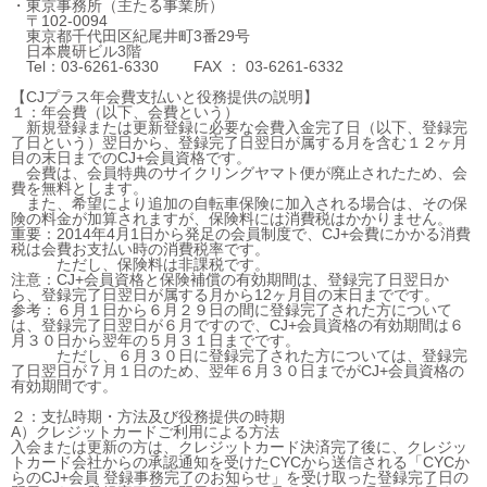
・東京事務所（主たる事業所）
〒102-0094
東京都千代田区紀尾井町3番29号
日本農研ビル3階
Tel：03-6261-6330 FAX ： 03-6261-6332
【CJプラス年会費支払いと役務提供の説明】
１：年会費（以下、会費という）
新規登録または更新登録に必要な会費入金完了日（以下、登録完
了日という）翌日から、登録完了日翌日が属する月を含む１２ヶ月
目の末日までのCJ+会員資格です。
会費は、会員特典のサイクリングヤマト便が廃止されたため、会
費を無料とします。
また、希望により追加の自転車保険に加入される場合は、その保
険の料金が加算されますが、保険料には消費税はかかりません。
重要：2014年4月1日から発足の会員制度で、CJ+会費にかかる消費
税は会費お支払い時の消費税率です。
ただし、保険料は非課税です。
注意：CJ+会員資格と保険補償の有効期間は、登録完了日翌日か
ら、登録完了日翌日が属する月から12ヶ月目の末日までです。
参考：６月１日から６月２９日の間に登録完了された方について
は、登録完了日翌日が６月ですので、CJ+会員資格の有効期間は６
月３０日から翌年の５月３１日までです。
ただし、６月３０日に登録完了された方については、登録完
了日翌日が７月１日のため、翌年６月３０日までがCJ+会員資格の
有効期間です。
２：支払時期・方法及び役務提供の時期
A）クレジットカードご利用による方法
入会または更新の方は、クレジットカード決済完了後に、クレジッ
トカード会社からの承認通知を受けたCYCから送信される「CYCか
らのCJ+会員 登録事務完了のお知らせ」を受け取った登録完了日の