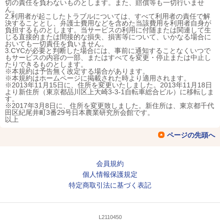
切の責任を負わないものとします。また、賠償等も一切行いませ
ん。
2.利用者が起こしたトラブルについては、すべて利用者の責任で解
決することとし、弁護士費用などを含めた当該費用を利用者自身が
負担するものとします。当サービスの利用に付随または関連して生
じる直接的または間接的な損失、損害等について、いかなる場合に
おいても一切責任を負いません。
3.CYCが必要と判断した場合には、事前に通知することなくいつで
もサービスの内容の一部、またはすべてを変更・停止または中止し
たりできるものとします。
※本規約は予告無く改定する場合があります。
※本規約はホームページに掲載された時より適用されます。
※2013年11月15日に、住所を変更いたしました。2013年11月18日
より新住所（東京都品川区上大崎3-3-1自転車総合ビル）に移転しま
す。
※2017年3月8日に、住所を変更致しました。新住所は、東京都千代
田区紀尾井町3番29号日本農業研究所会館です。
以上
ページの先頭へ
会員規約
個人情報保護規定
特定商取引法に基づく表記
L2110450