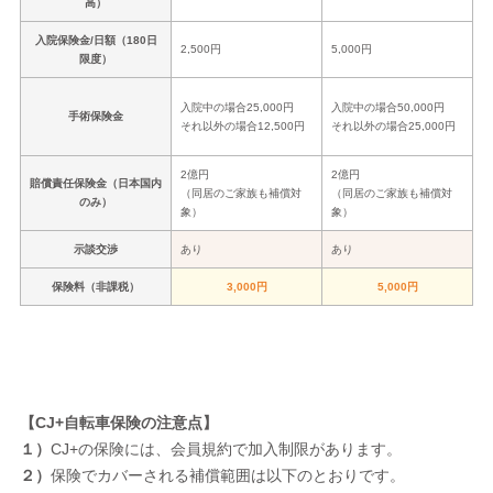
高）
入院保険金/日額（180日
2,500円
5,000円
限度）
入院中の場合25,000円
入院中の場合50,000円
手術保険金
それ以外の場合12,500円
それ以外の場合25,000円
2億円
2億円
賠償責任保険金（日本国内
（同居のご家族も補償対
（同居のご家族も補償対
のみ）
象）
象）
示談交渉
あり
あり
保険料（非課税）
3,000円
5,000円
【CJ+自転車保険の注意点】
１）
CJ+の保険には、会員規約で加入制限があります。
２）
保険でカバーされる補償範囲は以下のとおりです。