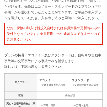
CJ+会員のお申し込みと同時に下記のCJ+自転車保険にご加入い
ただけます。保険はエコノミー・スタンダードの２プラン（下記
参照）から選択していただくことができます。ご希望の加入プラ
ンを選択していただき、入会申し込みと同時にご加入ください。
なお、保険の加入は新規入会時または会員資格の更新時のみの
受付となっています。会員期間中の中途加入はできませんので
ご注意ください。
プランの特長：
エコノミー及びスタンダードは、自転車や自動車
事故等の交通事故による事故のみを補償します。
詳しくは、下記の表をご参照ください。
エコノミー
スタンダード
加入プラン
（交通事故傷害のみ補償）
（交通事故傷害のみ補償）
区分
保険金額
死亡・後遺障害保険金（最
213万円（最高）
554万円（最高）