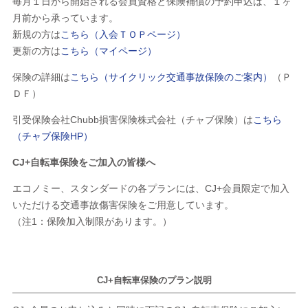
毎月１日から開始される会員資格と保険補償の予約申込は、１ヶ
月前から承っています。
新規の方は
こちら（入会ＴＯＰページ）
更新の方は
こちら（マイページ）
保険の詳細は
こちら（サイクリック交通事故保険のご案内）
（Ｐ
ＤＦ）
引受保険会社Chubb損害保険株式会社（チャブ保険）は
こちら
（チャブ保険HP）
CJ+自転車保険をご加入の皆様へ
エコノミー、スタンダードの各プランには、CJ+会員限定で加入
いただける交通事故傷害保険をご用意しています。
（注1：保険加入制限があります。）
CJ+自転車保険のプラン説明