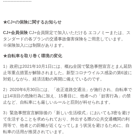
-------------------
★CJ+の保険に関するお知らせ
CJ+会員保険
CJ+会員限定で加入いただける エコノミーまたは、ス
タンダードの各プランの交通事故傷害保険をご用意しています。
※保険加入には制限があります。
★自転車を取り巻く環境の変化
1）政府は2021年10月1日には、概ね全国で緊急事態宣言とまん延防
止等重点措置が解除されました。新型コロナウイルス感染の第6波に
対処しながら、経済活動の再開に備えているのです。
2）2020年6月30日には、「改正道路交通法」が施行され、自転車で
は14項目の危険行為に加え、15番目に、他者への「妨害行為」の禁
止など、自転車にも厳しいルールと罰則が科せられます。
3）緊急事態宣言解除後の「新しい生活様式」においても3密を避け
て生活することを求められており、外出する際の公共交通機関の利
用等で、他者との距離が近くなってしまう状況を避けるために、自
転車の活用が推奨されています。