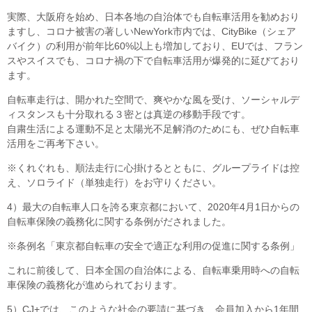
実際、大阪府を始め、日本各地の自治体でも自転車活用を勧めおり
ますし、コロナ被害の著しいNewYork市内では、CityBike（シェア
バイク）の利用が前年比60%以上も増加しており、EUでは、フラン
スやスイスでも、コロナ禍の下で自転車活用が爆発的に延びており
ます。
自転車走行は、開かれた空間で、爽やかな風を受け、ソーシャルデ
ィスタンスも十分取れる３密とは真逆の移動手段です。
自粛生活による運動不足と太陽光不足解消のためにも、ぜひ自転車
活用をご再考下さい。
※くれぐれも、順法走行に心掛けるとともに、グループライドは控
え、ソロライド（単独走行）をお守りください。
4）最大の自転車人口を誇る東京都において、2020年4月1日からの
自転車保険の義務化に関する条例がだされました。
※条例名「東京都自転車の安全で適正な利用の促進に関する条例」
これに前後して、日本全国の自治体による、自転車乗用時への自転
車保険の義務化が進められております。
5）CJ+では、このような社会の要請に基づき、会員加入から1年間