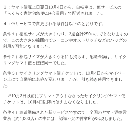
３：ヤマト便廃止日翌日10月4日から、自転車は、仮サービスの
「らくらく家財宅急便CJ+会員用」で配送されました。
４：仮サービスで変更される条件は以下のとおりです。
条件１）梱包サイズが大きくなり、3辺合計250㎝までとなりますの
で、この大きさの範囲内でシーコンやオストリッチなどのバッグの
利用が可能となりました。
条件２）梱包サイズが大きくなるにも拘らず、配送金額は、サイク
リングヤマト便とほぼ同一でした。
条件３）サイクリングヤマト便チケットは、10月4日からマイペー
ジ上にて自動的に名称が変わりましたが、引き続き使用できまし
た。
※10月3日以前にプリントアウトなさったサイクリングヤマト便
チケットは、10月4日以降は使えまなくなりました。
条件４）急遽準備された新サービスですので、全国のヤマト運輸営
業所（約4,000店）の中には、認識不足の営業所が出現しました。