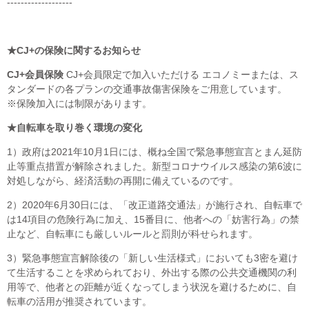
-------------------
★CJ+の保険に関するお知らせ
CJ+会員保険
CJ+会員限定で加入いただける エコノミーまたは、ス
タンダードの各プランの交通事故傷害保険をご用意しています。
※保険加入には制限があります。
★自転車を取り巻く環境の変化
1）政府は2021年10月1日には、概ね全国で緊急事態宣言とまん延防
止等重点措置が解除されました。新型コロナウイルス感染の第6波に
対処しながら、経済活動の再開に備えているのです。
2）2020年6月30日には、「改正道路交通法」が施行され、自転車で
は14項目の危険行為に加え、15番目に、他者への「妨害行為」の禁
止など、自転車にも厳しいルールと罰則が科せられます。
3）緊急事態宣言解除後の「新しい生活様式」においても3密を避け
て生活することを求められており、外出する際の公共交通機関の利
用等で、他者との距離が近くなってしまう状況を避けるために、自
転車の活用が推奨されています。