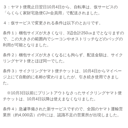
３：ヤマト便廃止日翌日10月4日から、自転車は、仮サービスの
「らくらく家財宅急便CJ+会員用」で配送されました。
４：仮サービスで変更される条件は以下のとおりです。
条件１）梱包サイズが大きくなり、3辺合計250㎝までとなりますの
で、この大きさの範囲内でシーコンやオストリッチなどのバッグの
利用が可能となりました。
条件２）梱包サイズが大きくなるにも拘らず、配送金額は、サイク
リングヤマト便とほぼ同一でした。
条件３）サイクリングヤマト便チケットは、10月4日からマイペー
ジ上にて自動的に名称が変わりましたが、引き続き使用できまし
た。
※10月3日以前にプリントアウトなさったサイクリングヤマト便
チケットは、10月4日以降は使えまなくなりました。
条件４）急遽準備された新サービスですので、全国のヤマト運輸営
業所（約4,000店）の中には、認識不足の営業所が出現しました。