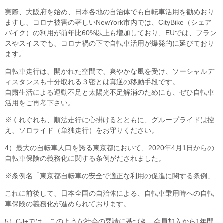
実際、大阪府を始め、日本各地の自治体でも自転車活用を勧めおり
ますし、コロナ被害の著しいNewYork市内では、CityBike（シェア
バイク）の利用が前年比60%以上も増加しており、EUでは、フラン
スやスイスでも、コロナ禍の下で自転車活用が爆発的に延びており
ます。
自転車走行は、開かれた空間で、爽やかな風を受け、ソーシャルデ
ィスタンスも十分取れる３密とは真逆の移動手段です。
自粛生活による運動不足と太陽光不足解消のためにも、ぜひ自転車
活用をご再考下さい。
※くれぐれも、順法走行に心掛けるとともに、グループライドは控
え、ソロライド（単独走行）をお守りください。
4）最大の自転車人口を誇る東京都において、2020年4月1日からの
自転車保険の義務化に関する条例がだされました。
※条例名「東京都自転車の安全で適正な利用の促進に関する条例」
これに前後して、日本全国の自治体による、自転車乗用時への自転
車保険の義務化が進められております。
5）CJ+では、このような社会の要請に基づき、会員加入から1年間